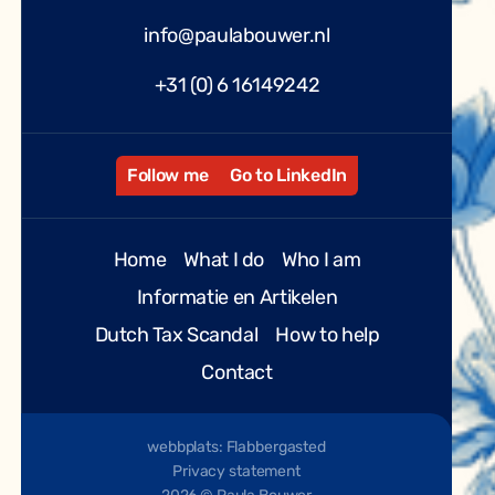
info@paulabouwer.nl
+31 (0) 6 16149242
Follow me
Go to LinkedIn
Home
What I do
Who I am
Informatie en Artikelen
Dutch Tax Scandal
How to help
Contact
webbplats: Flabbergasted
Privacy statement