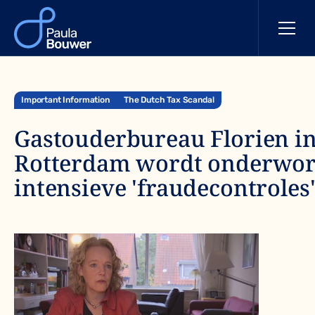
Important Information
The Dutch Tax Scandal
Gastouderbureau Florien i
Rotterdam wordt onderwor
intensieve 'fraudecontroles