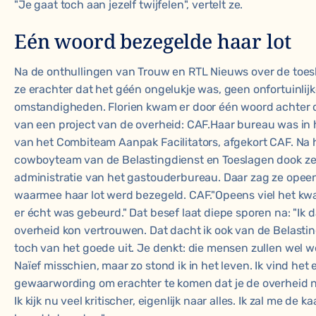
"Je gaat toch aan jezelf twijfelen", vertelt ze.
Eén woord bezegelde haar lot
Na de onthullingen van Trouw en RTL Nieuws over de
toes
ze erachter dat het géén ongelukje was, geen onfortuinli
omstandigheden. Florien kwam er door één woord achter d
van een
project van de overheid
: CAF.Haar bureau was in 
van het Combiteam Aanpak Facilitators, afgekort CAF. Na 
cowboyteam van de Belastingdienst en Toeslagen dook ze
administratie van het gastouderbureau. Daar zag ze opee
waarmee haar lot werd bezegeld. CAF."Opeens viel het kwa
er écht was gebeurd." Dat besef laat diepe sporen na: "Ik da
overheid kon vertrouwen. Dat dacht ik ook van de Belastin
toch van het goede uit. Je denkt: die mensen zullen wel 
Naïef misschien, maar zo stond ik in het leven. Ik vind het 
gewaarwording om erachter te komen dat je de overheid n
Ik kijk nu veel kritischer, eigenlijk naar alles. Ik zal me de 