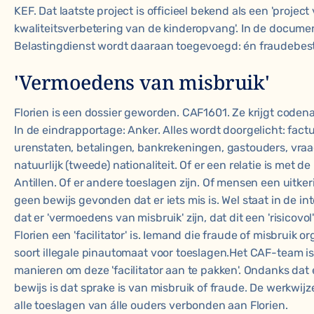
KEF. Dat laatste project is officieel bekend als een 'project
kwaliteitsverbetering van de kinderopvang'. In de docum
Belastingdienst wordt daaraan toegevoegd: én fraudebest
'Vermoedens van misbruik'
Florien is een dossier geworden. CAF1601. Ze krijgt coden
In de eindrapportage: Anker. Alles wordt doorgelicht: fact
urenstaten, betalingen, bankrekeningen, gastouders, vra
natuurlijk (tweede) nationaliteit. Of er een relatie is met 
Antillen. Of er andere toeslagen zijn. Of mensen een uitk
geen bewijs gevonden dat er iets mis is. Wel staat in de i
dat er 'vermoedens van misbruik' zijn, dat dit een 'risicovol
Florien een 'facilitator' is. Iemand die fraude of misbruik or
soort illegale pinautomaat voor toeslagen.Het CAF-team is
manieren om deze 'facilitator aan te pakken'. Ondanks dat
bewijs is dat sprake is van misbruik of fraude. De werkwijz
alle toeslagen van álle ouders verbonden aan Florien.