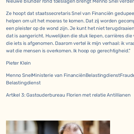
Nieuwe blunder rond toeslagen brengt Menno Snel verder 
Ze hoopt dat staatssecretaris Snel van Financiën gedupe
helpen om uit het moeras te komen. Dat zij worden gecom
een pleister op de wond zijn. Je kunt het niet terugdraaien
dat is aangericht. Huwelijken die stuk liepen, carrières di
die iets is afgenomen. Daarom vertel ik mijn verhaal: ik v
wat die mensen is overkomen. Ik hoop op gerechtigheid."
Pieter Klein
Menno Snel
Ministerie van Financiën
Belastingdienst
Fraud
Belastingdienst
Artikel 3: Gastouderbureau Florien met relatie Antillianen