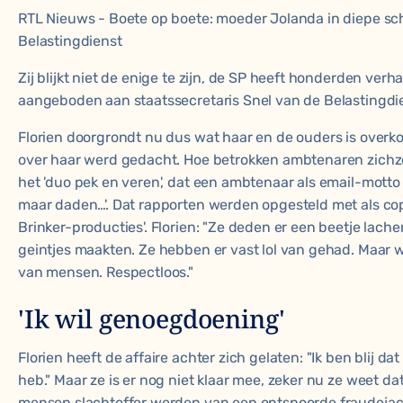
RTL Nieuws - Boete op boete: moeder Jolanda in diepe sc
Belastingdienst
Zij blijkt niet de enige te zijn, de SP heeft honderden ver
aangeboden aan staatssecretaris Snel van de Belastingdi
Florien doorgrondt nu dus wat haar en de ouders is overk
over haar werd gedacht. Hoe betrokken ambtenaren zichz
het 'duo pek en veren', dat een ambtenaar als email-motto
maar daden…'. Dat rapporten werden opgesteld met als cop
Brinker-producties'. Florien: "Ze deden er een beetje lacher
geintjes maakten. Ze hebben er vast lol van gehad. Maar 
van mensen. Respectloos."
'Ik wil genoegdoening'
Florien heeft de affaire achter zich gelaten: "Ik ben blij da
heb." Maar ze is er nog niet klaar mee, zeker nu ze weet d
mensen slachtoffer werden van een ontspoorde fraudejac