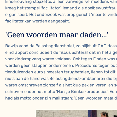
kinderopvang stopzette, alleen vanwege 'vermoedens van
kreeg het stempel 'facilitator': iemand die doelbewust fra
organiseert. Het onderzoek was erop gericht 'meer te vi
facilitator kan worden aangepakt'.
'Geen woorden maar daden...'
Bewijs vond de Belastingdienst niet, zo blijkt uit CAF-dossi
eindrapport concludeert de fiscus achteraf dat 'in het alg
voor kinderopvang waren voldaan. Ook tegen Florien was 
werden geen stappen ondernomen. Procedures tegen oud
tienduizenden euro’s moesten terugbetalen, liepen
tot dit
niets aan de hand was.Belastingdienst-ambtenaren die bi
waren omschreven zichzelf als het 'duo pek en veren' en 
schreven onder het motto 'Hansje Brinker-producties'. E
had als motto onder zijn mail staan: 'Geen woorden maar da