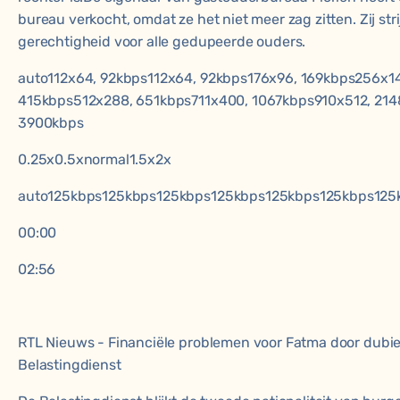
bureau verkocht, omdat ze het niet meer zag zitten. Zij str
gerechtigheid voor alle gedupeerde ouders
.
auto112x64, 92kbps112x64, 92kbps176x96, 169kbps256x1
415kbps512x288, 651kbps711x400, 1067kbps910x512, 21
3900kbps
0.25x0.5xnormal1.5x2x
auto125kbps125kbps125kbps125kbps125kbps125kbps125
00:00
02:56
RTL Nieuws - Financiële problemen voor Fatma door dubi
Belastingdienst