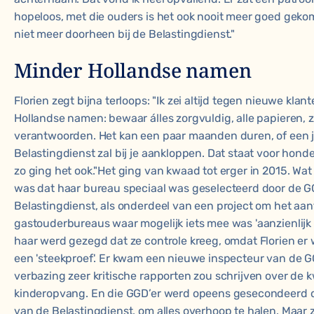
hopeloos, met die ouders is het ook nooit meer goed gek
niet meer doorheen bij de Belastingdienst."
Minder Hollandse namen
Florien zegt bijna terloops: "Ik zei altijd tegen nieuwe kla
Hollandse namen: bewaar álles zorgvuldig, alle papieren, zo
verantwoorden. Het kan een paar maanden duren, of een j
Belastingdienst zal bij je aankloppen. Dat staat voor hond
zo ging het ook."Het ging van kwaad tot erger in 2015. Wat F
was dat haar bureau speciaal was geselecteerd door de 
Belastingdienst, als onderdeel van een project om het aan
gastouderbureaus waar mogelijk iets mee was 'aanzienlijk 
haar werd gezegd dat ze controle kreeg, omdat Florien er w
een 'steekproef'. Er kwam een nieuwe inspecteur van de GG
verbazing zeer kritische rapporten zou schrijven over de k
kinderopvang. En die GGD’er werd opeens gesecondeerd d
van de Belastingdienst, om alles overhoop te halen. Maar 