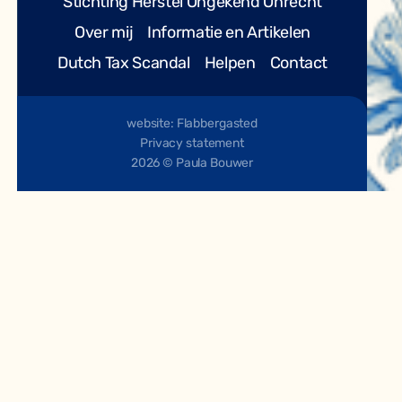
Stichting Herstel Ongekend Onrecht
Over mij
Informatie en Artikelen
Dutch Tax Scandal
Helpen
Contact
website: Flabbergasted
Privacy statement
2026 © Paula Bouwer