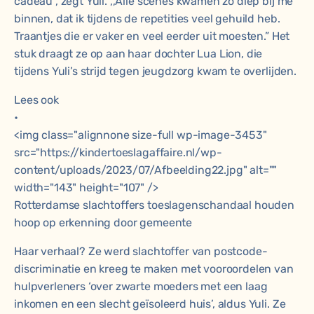
cadeau”, zegt Yuli. ,,Alle scènes kwamen zo diep bij me
binnen, dat ik tijdens de repetities veel gehuild heb.
Traantjes die er vaker en veel eerder uit moesten.” Het
stuk draagt ze op aan haar dochter Lua Lion, die
tijdens Yuli’s strijd tegen jeugdzorg kwam te overlijden.
Lees ook
•
<img class="alignnone size-full wp-image-3453"
src="https://kindertoeslagaffaire.nl/wp-
content/uploads/2023/07/Afbeelding22.jpg" alt=""
width="143" height="107" />
Rotterdamse slachtoffers toeslagenschandaal houden
hoop op erkenning door gemeente
Haar verhaal? Ze werd slachtoffer van postcode-
discriminatie en kreeg te maken met vooroordelen van
hulpverleners ‘over zwarte moeders met een laag
inkomen en een slecht geïsoleerd huis’, aldus Yuli. Ze