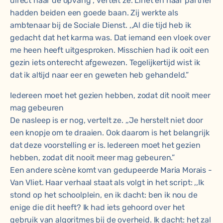
direct naar de opvang”, vertelt ze. Linet en haar partner
hadden beiden een goede baan. Zij werkte als
ambtenaar bij de Sociale Dienst. ,,Al die tijd heb ik
gedacht dat het karma was. Dat iemand een vloek over
me heen heeft uitgesproken. Misschien had ik ooit een
gezin iets onterecht afgewezen. Tegelijkertijd wist ik
dat ik altijd naar eer en geweten heb gehandeld.”
Iedereen moet het gezien hebben, zodat dit nooit meer
mag gebeuren
De nasleep is er nog, vertelt ze. ,,Je herstelt niet door
een knopje om te draaien. Ook daarom is het belangrijk
dat deze voorstelling er is. Iedereen moet het gezien
hebben, zodat dit nooit meer mag gebeuren.”
Een andere scène komt van gedupeerde Maria Morais -
Van Vliet. Haar verhaal staat als volgt in het script: ,,Ik
stond op het schoolplein, en ik dacht: ben ik nou de
enige die dit heeft? Ik had iets gehoord over het
gebruik van algoritmes bij de overheid. Ik dacht: het zal