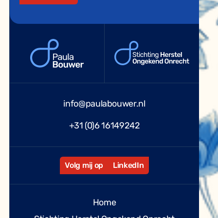
info@paulabouwer.nl
+31 (0)6 16149242
Volg mij op
LinkedIn
Home