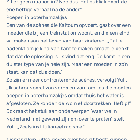
Zit er geen nuance in? Nee dus. Het publiek hoort de
ene heftige verhaal na de ander.”
Poepen in boterhamzakjes
Een van de scènes die Kaltoum opvoert, gaat over een
moeder die bij een treinstation woont, en die een eind
wil maken aan het leven van haar kinderen. ,,Dat je
nadenkt om je kind van kant te maken omdat je denkt
dat dát de oplossing is. Ik vind dat eng. Je komt in een
duister type van je hele zijn. Maar een moeder, in zo’n
staat, kan dat dus doen.”
Zo zijn er meer confronterende scènes, vervolgt Yuli.
,,Ik schrok vooral van verhalen van families die moeten
poepen in boterhamzakjes omdat thuis het water is
afgesloten. Ze konden de wc niet doortrekken. Heftig!”
Ook raakt het stuk aan onderwerpen ‘waar we in
Nederland niet gewend zijn om over te praten’, stelt
Yuli. ,,Zoals institutioneel racisme.”
Niemand kon uitleg geven over hoe dit heeft kunnen