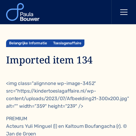
Belangrijke Informatie
Toeslagenaffaire
Imported item 134
<img class="alignnone wp-image-3452"
src="https://kindertoeslagaffaire.nl/wp-
content/uploads/2023/07/Afbeelding21-300x200.jpg"
alt="" width="359" height="239" />
PREMIUM
Acteurs Yuli Minguel (l) en Kaltoum Boufangacha (r). ©
Jan de Groen