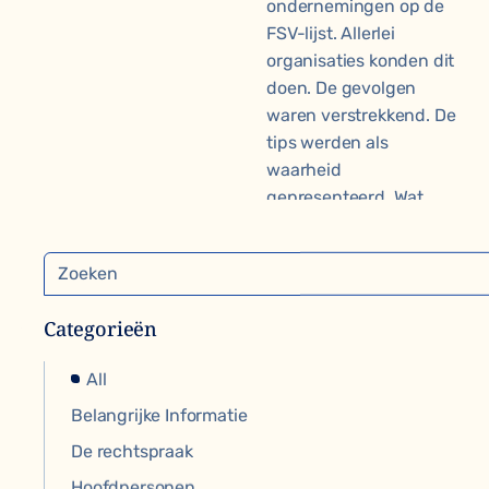
ondernemingen op de
FSV-lijst. Allerlei
organisaties konden dit
doen. De gevolgen
waren verstrekkend. De
tips werden als
waarheid
gepresenteerd. Wat
legitimeert dan
vervolgens het
'ombrengen' van
ondernemingen?
Categorieën
Menu
All
Belangrijke Informatie
De rechtspraak
Relevante artikelen
Ondernemers
15 July 2026
Hoofdpersonen