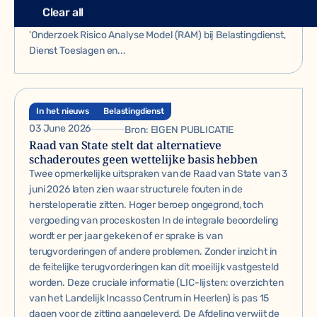
aanleiding van RAM-debat met Tjebbe van Oostenbrugge.
Clear all
Op 25 januari 2025 heeft KPMG het 330 pagina's tellend
'Onderzoek Risico Analyse Model (RAM) bij Belastingdienst,
Dienst Toeslagen en...
In het nieuws
Belastingdienst
03 June 2026
Bron:
EIGEN PUBLICATIE
Raad van State stelt dat alternatieve
schaderoutes geen wettelijke basis hebben
Twee opmerkelijke uitspraken van de Raad van State van 3
juni 2026 laten zien waar structurele fouten in de
hersteloperatie zitten. Hoger beroep ongegrond, toch
vergoeding van proceskosten In de integrale beoordeling
wordt er per jaar gekeken of er sprake is van
terugvorderingen of andere problemen. Zonder inzicht in
de feitelijke terugvorderingen kan dit moeilijk vastgesteld
worden. Deze cruciale informatie (LIC-lijsten: overzichten
van het Landelijk Incasso Centrum in Heerlen) is pas 15
dagen voor de zitting aangeleverd. De Afdeling verwijt de