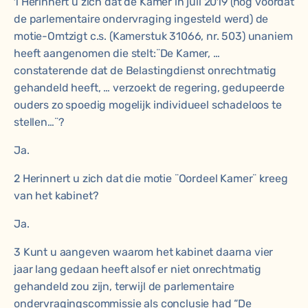
1 Herinnert u zich dat de Kamer in juli 2019 (nog voordat
de parlementaire ondervraging ingesteld werd) de
motie-Omtzigt c.s. (Kamerstuk 31066, nr. 503) unaniem
heeft aangenomen die stelt:¨De Kamer, …
constaterende dat de Belastingdienst onrechtmatig
gehandeld heeft, … verzoekt de regering, gedupeerde
ouders zo spoedig mogelijk individueel schadeloos te
stellen…¨?
Ja.
2 Herinnert u zich dat die motie ¨Oordeel Kamer¨ kreeg
van het kabinet?
Ja.
3 Kunt u aangeven waarom het kabinet daarna vier
jaar lang gedaan heeft alsof er niet onrechtmatig
gehandeld zou zijn, terwijl de parlementaire
ondervragingscommissie als conclusie had “De