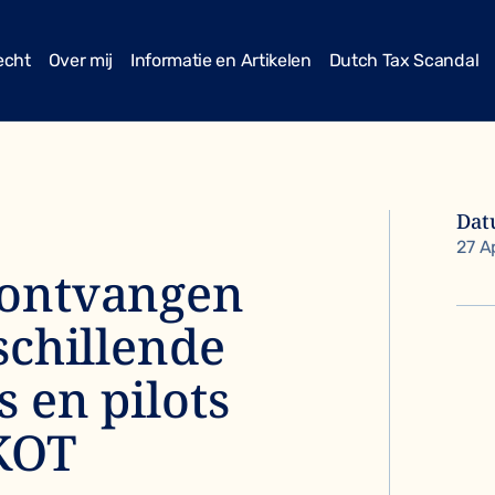
echt
Over mij
Informatie en Artikelen
Dutch Tax Scandal
Da
27 A
 ontvangen
schillende
 en pilots
 KOT