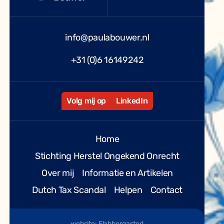
info@paulabouwer.nl
+31 (0)6 16149242
Volg mij op
LinkedIn
Home
Stichting Herstel Ongekend Onrecht
Over mij
Informatie en Artikelen
Dutch Tax Scandal
Helpen
Contact
website: Flabbergasted