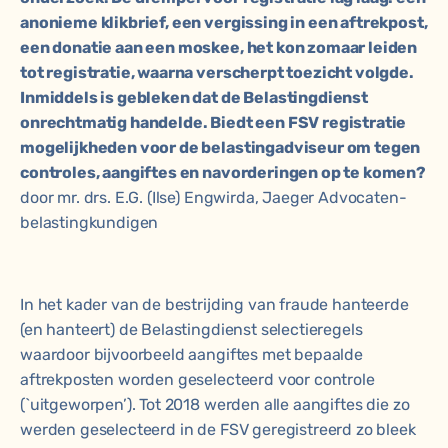
anonieme klikbrief, een vergissing in een aftrekpost,
een donatie aan een moskee, het kon zomaar leiden
tot registratie, waarna verscherpt toezicht volgde.
Inmiddels is gebleken dat de Belastingdienst
onrechtmatig handelde. Biedt een FSV registratie
mogelijkheden voor de belastingadviseur om tegen
controles, aangiftes en navorderingen op te komen?
door
mr. drs. E.G. (Ilse) Engwirda
, Jaeger Advocaten-
belastingkundigen
In het kader van de bestrijding van fraude hanteerde
(en hanteert) de Belastingdienst selectieregels
waardoor bijvoorbeeld aangiftes met bepaalde
aftrekposten worden geselecteerd voor controle
(`uitgeworpen’). Tot 2018 werden alle aangiftes die zo
werden geselecteerd in de FSV geregistreerd zo bleek