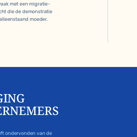
vaak met een migratie-
cht die de demonstratie
 alleenstaand moeder.
GING
ERNEMERS
eft ondervonden van de