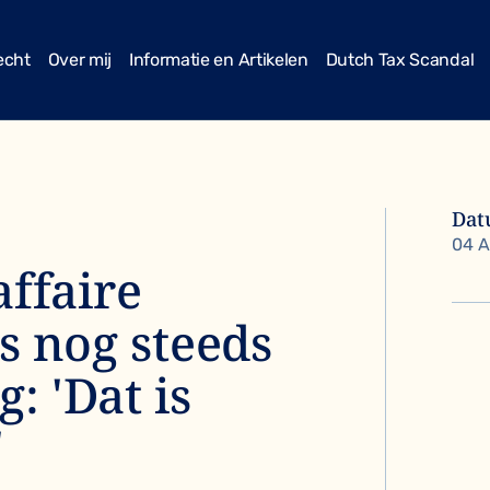
echt
Over mij
Informatie en Artikelen
Dutch Tax Scandal
Da
04 A
affaire
s nog steeds
: 'Dat is
'