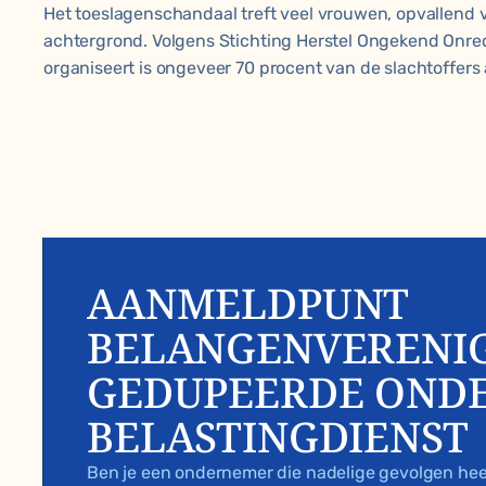
Het toeslagenschandaal treft veel vrouwen, opvallend 
achtergrond. Volgens Stichting Herstel Ongekend Onre
organiseert is ongeveer 70 procent van de slachtoffers
AANMELDPUNT
BELANGENVERENI
GEDUPEERDE OND
BELASTINGDIENST
Ben je een ondernemer die nadelige gevolgen he