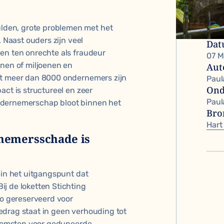
lden, grote problemen met het
. Naast ouders zijn veel
Da
en ten onrechte als fraudeur
07 M
nnen of miljoenen en
Aut
at meer dan 8000 ondernemers zijn
Paul
Ond
act is structureel en zeer
Paul
ndernemerschap bloot binnen het
Bro
Hart
nemersschade is
gin het uitgangspunt dat
j de loketten Stichting
ro gereserveerd voor
edrag staat in geen verhouding tot
itkomsten voor gedupeerde