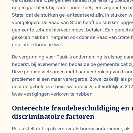
verdraaid heeft. De gemeenteraad is jarenlang doelbew
negen jaar bleek bij nader onderzoek, een zogeheten bes
State, dat de stukken ge-antedateerd zijn. In stukken
voorgelogen. De Raad van State heeft de stukken opge
gemeente schade hiervoor moest betalen. Een gerechte
gekeken hebben, hetgeen ook door de Raad van State 
onjuiste informatie was.
De vergunning voor Paula's onderneming is alsnog aan
beperkt, bij evenementen bepaalde de gemeente dat zij
Deze periode viel samen met haar verdenking van fraude
problemen alleen maar verergerde. Zowel zakelijk als pr
door de gehele overheid, waardoor zij uiteindelijk in 20
twee vestigingen verloren te hebben.
Onterechte fraudebeschuldiging en 
discriminatoire factoren
Paula stelt dat zij als vrouw, als horecaondernemer, als 