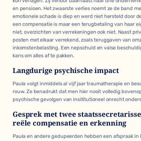
kon verlagen. Zij verloor daarnaast haar drie ondernem
en pensioen. Het zwaarste verlies noemt ze de band met
emotionele schade is diep en werd niet hersteld door d
een compensatie is maar een terugbetaling van haar ei
niet, overzichten van verrekeningen ook niet. Naast priv
posten met elkaar verrekend, zoals teruggaven van om
inkomstenbelasting. Een nepschuld en valse beschuldig
kans om alles af te pakken.
Langdurige psychische impact
Paula volgt inmiddels al vijf jaar traumatherapie en bes
rouw. Ze benadrukt dat men hier nooit volledig bovenop
psychische gevolgen van insititutioneel onrecht onders
Gesprek met twee staatssecretarisse
reële compensatie en erkenning
Paula en andere gedupeerden hebben een afspraak in 