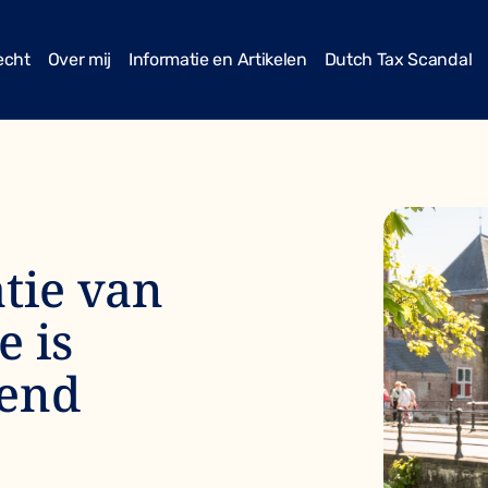
echt
Over mij
Informatie en Artikelen
Dutch Tax Scandal
tie van
 is
kend