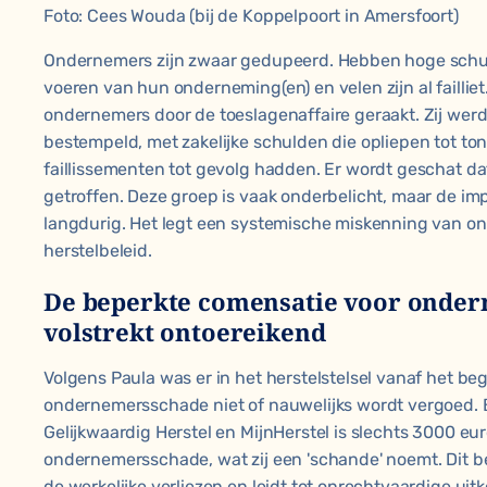
Foto: Cees Wouda (bij de Koppelpoort in Amersfoort)
Ondernemers zijn zwaar gedupeerd. Hebben hoge schu
voeren van hun onderneming(en) en velen zijn al failliet
ondernemers door de toeslagenaffaire geraakt. Zij werd
bestempeld, met zakelijke schulden die opliepen tot to
faillissementen tot gevolg hadden. Er wordt geschat d
getroffen. Deze groep is vaak onderbelicht, maar de imp
langdurig. Het legt een systemische miskenning van o
herstelbeleid.
De beperkte comensatie voor onder
volstrekt ontoereikend
Volgens Paula was er in het herstelstelsel vanaf het be
ondernemersschade niet of nauwelijks wordt vergoed. Bi
Gelijkwaardig Herstel en MijnHerstel is slechts 3000 eu
ondernemersschade, wat zij een 'schande' noemt. Dit b
de werkelijke verliezen en leidt tot onrechtvaardige u