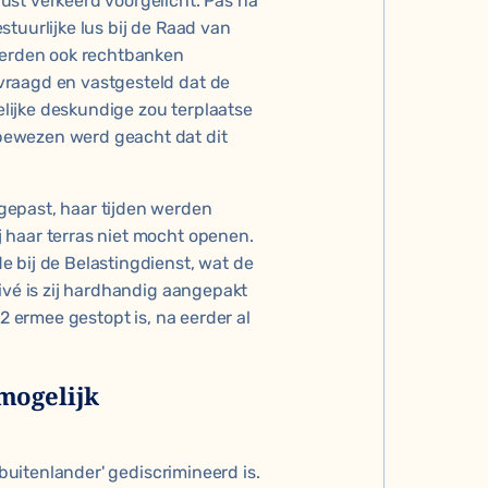
ust verkeerd voorgelicht. Pas na
tuurlijke lus bij de Raad van
 werden ook rechtbanken
vraagd en vastgesteld dat de
lijke deskundige zou terplaatse
bewezen werd geacht dat dit
gepast, haar tijden werden
 haar terras niet mocht openen.
 bij de Belastingdienst, wat de
ivé is zij hardhandig aangepakt
22 ermee gestopt is, na eerder al
mogelijk
'buitenlander' gediscrimineerd is.