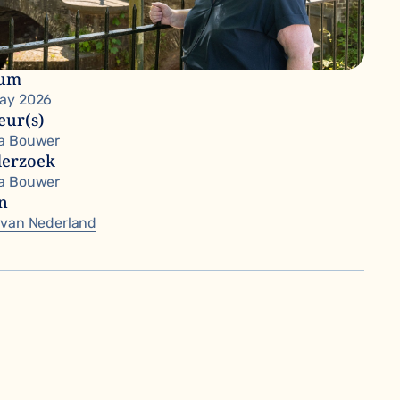
tum
ay 2026
eur(s)
a Bouwer
erzoek
a Bouwer
n
 van Nederland