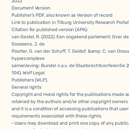
2022
Document Version
Publisher's PDF, also known as Version of record
Link to publication in Tilburg University Research Portal
Citation for published version (APA):
van Gestel, R. (2022). Een ongekend parlement: Over de t
Goossens, J. de
Poorter, G. van der Schyff, T. Geldof, &amp; C. van Orso
hypercomplexe
samenleving: Bundel n.a.v. de Staatsrechtconferentie 202
104). Wolf Legal
Publishers (WLP).
General rights
Copyright and moral rights for the publications made ac
retained by the authors and/or other copyright owners
and it is a condition of accessing publications that use
requirements associated with these rights.
• Users may download and print one copy of any publicat