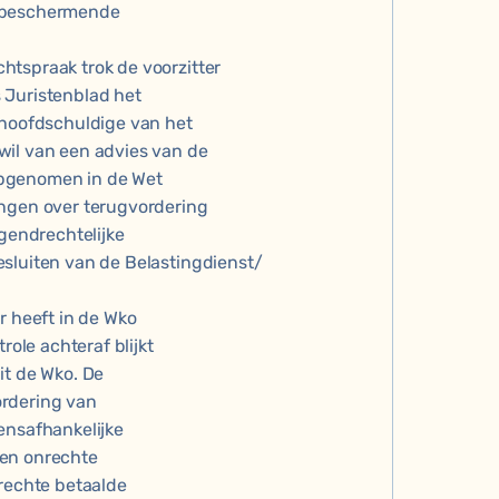
n beschermende
htspraak trok de voorzitter
 Juristenblad het
 hoofdschuldige van het
wil van een advies van de
opgenomen in de Wet
ingen over terugvordering
endrechtelijke
esluiten van de Belastingdienst/
r heeft in de Wko
role achteraf blijkt
it de Wko. De
ordering van
ensafhankelijke
 ten onrechte
nrechte betaalde