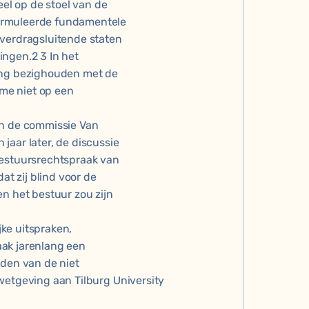
eel op de stoel van de
ormuleerde fundamentele
 verdragsluitende staten
ingen.2 3 In het
ging bezighouden met de
sme niet op een
an de commissie Van
jaar later, de discussie
bestuursrechtspraak van
at zij blind voor de
en het bestuur zou zijn
jke uitspraken,
aak jarenlang een
uden van de niet
wetgeving aan Tilburg University