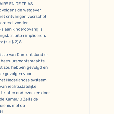
IRE EN DE TRIAS
t volgens de wetgever
n het ontvangen voorschot
orderd, zonder
els aan kinderopvang is
ingsbesluiten impliceren.
 (zie § 2).8
issie van Dam ontstond er
g bestuursrechtspraak te
nst zou hebben gevolgd en
ze gevolgen voor
 het Nederlandse systeem
van rechtsstatelijke
te laten onderzoeken door
de Kamer.10 Zelfs de
oeienis met de
11