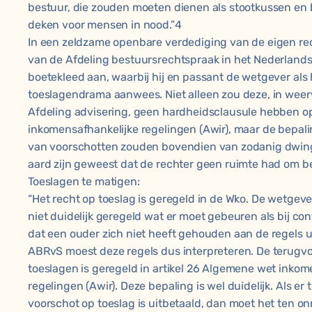
bestuur, die zouden moeten dienen als stootkussen e
deken voor mensen in nood.”4
In een zeldzame openbare verdediging van de eigen rec
van de Afdeling bestuursrechtspraak in het Nederlands
boetekleed aan, waarbij hij en passant de wetgever als
toeslagendrama aanwees. Niet alleen zou deze, in weer
Afdeling advisering, geen hardheidsclausule hebben 
inkomensafhankelijke regelingen (Awir), maar de bepal
van voorschotten zouden bovendien van zodanig dwing
aard zijn geweest dat de rechter geen ruimte had om b
Toeslagen te matigen:
“Het recht op toeslag is geregeld in de Wko. De wetgeve
niet duidelijk geregeld wat er moet gebeuren als bij cont
dat een ouder zich niet heeft gehouden aan de regels u
ABRvS moest deze regels dus interpreteren. De terugv
toeslagen is geregeld in artikel 26 Algemene wet inkom
regelingen (Awir). Deze bepaling is wel duidelijk. Als er
voorschot op toeslag is uitbetaald, dan moet het ten o