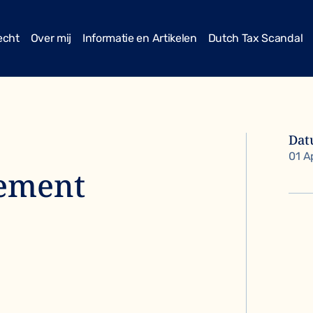
echt
Over mij
Informatie en Artikelen
Dutch Tax Scandal
Da
01 A
lement