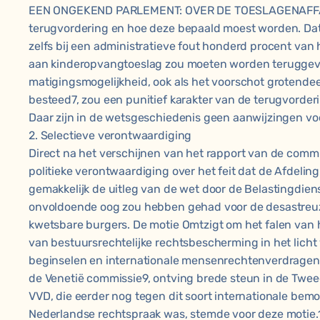
EEN ONGEKEND PARLEMENT: OVER DE TOESLAGENAFFA
terugvordering en hoe deze bepaald moest worden. Da
zelfs bij een administratieve fout honderd procent va
aan kinderopvangtoeslag zou moeten worden teruggev
matigingsmogelijkheid, ook als het voorschot grotende
besteed7, zou een punitief karakter van de terugvorder
Daar zijn in de wetsgeschiedenis geen aanwijzingen voor
2. Selectieve verontwaardiging
Direct na het verschijnen van het rapport van de comm
politieke verontwaardiging over het feit dat de Afdelin
gemakkelijk de uitleg van de wet door de Belastingdie
onvoldoende oog zou hebben gehad voor de desastreu
kwetsbare burgers. De motie Omtzigt om het falen van
van bestuursrechtelijke rechtsbescherming in het licht 
beginselen en internationale mensenrechtenverdragen 
de Venetië commissie9, ontving brede steun in de Twee
VVD, die eerder nog tegen dit soort internationale bem
Nederlandse rechtspraak was, stemde voor deze motie.