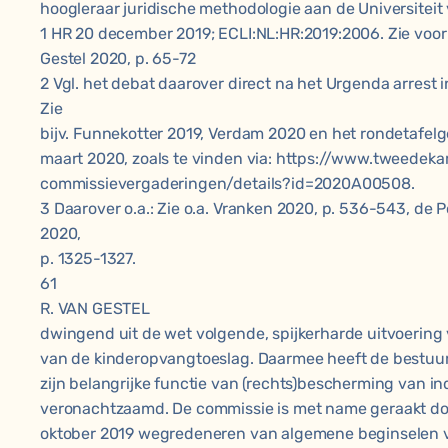
hoogleraar juridische methodologie aan de Universiteit
1 HR 20 december 2019; ECLI:NL:HR:2019:2006. Zie voor m
Gestel 2020, p. 65-72
2 Vgl. het debat daarover direct na het Urgenda arrest i
Zie
bijv. Funnekotter 2019, Verdam 2020 en het rondetafel
maart 2020, zoals te vinden via: https://www.tweede
commissievergaderingen/details?id=2020A00508.
3 Daarover o.a.: Zie o.a. Vranken 2020, p. 536-543, de 
2020,
p. 1325-1327.
61
R. VAN GESTEL
dwingend uit de wet volgende, spijkerharde uitvoering
van de kinderopvangtoeslag. Daarmee heeft de bestuu
zijn belangrijke functie van (rechts)bescherming van in
veronachtzaamd. De commissie is met name geraakt doo
oktober 2019 wegredeneren van algemene beginselen v