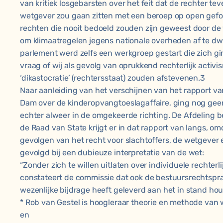
van kritiek losgebarsten over het feit dat de rechter tev
wetgever zou gaan zitten met een beroep op open gef
rechten die nooit bedoeld zouden zijn geweest door de
om klimaatregelen jegens nationale overheden af te dw
parlement werd zelfs een werkgroep gestart die zich 
vraag of wij als gevolg van oprukkend rechterlijk activi
‘dikastocratie’ (rechtersstaat) zouden afstevenen.3
Naar aanleiding van het verschijnen van het rapport v
Dam over de kinderopvangtoeslagaffaire, ging nog geen 
echter alweer in de omgekeerde richting. De Afdeling 
de Raad van State krijgt er in dat rapport van langs, omd
gevolgen van het recht voor slachtoffers, de wetgever 
gevolgd bij een dubieuze interpretatie van de wet:
“Zonder zich te willen uitlaten over individuele rechterli
constateert de commissie dat ook de bestuursrechtspr
wezenlijke bijdrage heeft geleverd aan het in stand ho
* Rob van Gestel is hoogleraar theorie en methode van 
en