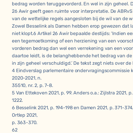
bedrag worden teruggevorderd. En wel in zijn geheel. De
26 Awir geeft geen ruimte voor interpretatie. De ABRvS h
van de wettelijke regels aangesloten bij de wil van de w
Zowel Besselink als Damen hebben erop gewezen dat 
niet klopt.6 Artikel 26 Awir bepaalde destijds: ‘Indien e
een tegemoetkoming of een herziening van een voorscho
vorderen bedrag dan wel een verrekening van een vo
daartoe leidt, is de belanghebbende het bedrag van de
in zijn geheel verschuldigd.’ De tekst zegt niets over d
4 Eindverslag parlementaire ondervragingscommissie k
2020-2021, n.
35510, nr. 2, p. 7-8.
5 Van Ettekoven 2021, p. 99. Anders o.a.: Zijlstra 2021, p
1222.
6 Besselink 2021, p. 194-198 en Damen 2021, p. 371-374
Ortlep 2021,
p. 363-370.
62