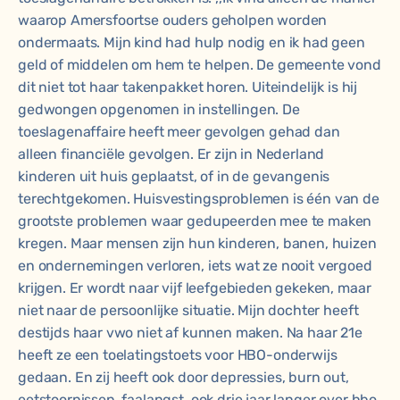
waarop Amersfoortse ouders geholpen worden
ondermaats. Mijn kind had hulp nodig en ik had geen
geld of middelen om hem te helpen. De gemeente vond
dit niet tot haar takenpakket horen. Uiteindelijk is hij
gedwongen opgenomen in instellingen. De
toeslagenaffaire heeft meer gevolgen gehad dan
alleen financiële gevolgen. Er zijn in Nederland
kinderen uit huis geplaatst, of in de gevangenis
terechtgekomen. Huisvestingsproblemen is één van de
grootste problemen waar gedupeerden mee te maken
kregen. Maar mensen zijn hun kinderen, banen, huizen
en ondernemingen verloren, iets wat ze nooit vergoed
krijgen. Er wordt naar vijf leefgebieden gekeken, maar
niet naar de persoonlijke situatie. Mijn dochter heeft
destijds haar vwo niet af kunnen maken. Na haar 21e
heeft ze een toelatingstoets voor HBO-onderwijs
gedaan. En zij heeft ook door depressies, burn out,
eetstoornissen, faalangst, ook drie jaar langer over hbo