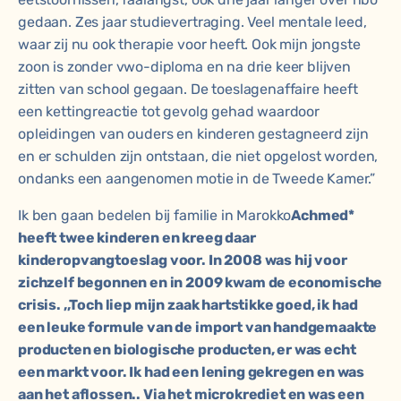
gedaan. Zes jaar studievertraging. Veel mentale leed,
waar zij nu ook therapie voor heeft. Ook mijn jongste
zoon is zonder vwo-diploma en na drie keer blijven
zitten van school gegaan. De toeslagenaffaire heeft
een kettingreactie tot gevolg gehad waardoor
opleidingen van ouders en kinderen gestagneerd zijn
en er schulden zijn ontstaan, die niet opgelost worden,
ondanks een aangenomen motie in de Tweede Kamer.”
Ik ben gaan bedelen bij familie in Marokko
Achmed*
heeft twee kinderen en kreeg daar
kinderopvangtoeslag voor. In 2008 was hij voor
zichzelf begonnen en in 2009 kwam de economische
crisis. ,,Toch liep mijn zaak hartstikke goed, ik had
een leuke formule van de import van handgemaakte
producten en biologische producten, er was echt
een markt voor. Ik had een lening gekregen en was
aan het aflossen.. Via het microkrediet en was een