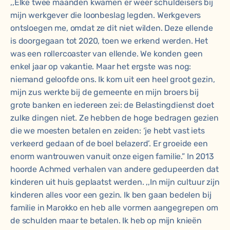
,,Elke twee maanden kwamen er weer schuldeisers bij
mijn werkgever die loonbeslag legden. Werkgevers
ontsloegen me, omdat ze dit niet wilden. Deze ellende
is doorgegaan tot 2020, toen we erkend werden. Het
was een rollercoaster van ellende. We konden geen
enkel jaar op vakantie. Maar het ergste was nog:
niemand geloofde ons. Ik kom uit een heel groot gezin,
mijn zus werkte bij de gemeente en mijn broers bij
grote banken en iedereen zei: de Belastingdienst doet
zulke dingen niet. Ze hebben de hoge bedragen gezien
die we moesten betalen en zeiden: ‘je hebt vast iets
verkeerd gedaan of de boel belazerd’. Er groeide een
enorm wantrouwen vanuit onze eigen familie.” In 2013
hoorde Achmed verhalen van andere gedupeerden dat
kinderen uit huis geplaatst werden. ,,In mijn cultuur zijn
kinderen alles voor een gezin. Ik ben gaan bedelen bij
familie in Marokko en heb alle vormen aangegrepen om
de schulden maar te betalen. Ik heb op mijn knieën