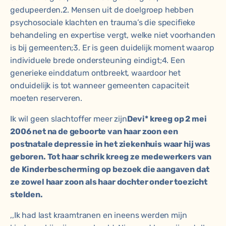
gedupeerden.2. Mensen uit de doelgroep hebben
psychosociale klachten en trauma’s die specifieke
behandeling en expertise vergt, welke niet voorhanden
is bij gemeenten;3. Er is geen duidelijk moment waarop
individuele brede ondersteuning eindigt;4. Een
generieke einddatum ontbreekt, waardoor het
onduidelijk is tot wanneer gemeenten capaciteit
moeten reserveren.
Ik wil geen slachtoffer meer zijn
Devi* kreeg op 2 mei
2006 net na de geboorte van haar zoon een
postnatale depressie in het ziekenhuis waar hij was
geboren. Tot haar schrik kreeg ze medewerkers van
de Kinderbescherming op bezoek die aangaven dat
ze zowel haar zoon als haar dochter onder toezicht
stelden.
,,Ik had last kraamtranen en ineens werden mijn