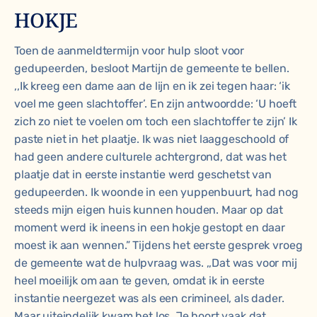
HOKJE
Toen de aanmeldtermijn voor hulp sloot voor
gedupeerden, besloot Martijn de gemeente te bellen.
,,Ik kreeg een dame aan de lijn en ik zei tegen haar: ‘ik
voel me geen slachtoffer’. En zijn antwoordde: ‘U hoeft
zich zo niet te voelen om toch een slachtoffer te zijn’ Ik
paste niet in het plaatje. Ik was niet laaggeschoold of
had geen andere culturele achtergrond, dat was het
plaatje dat in eerste instantie werd geschetst van
gedupeerden. Ik woonde in een yuppenbuurt, had nog
steeds mijn eigen huis kunnen houden. Maar op dat
moment werd ik ineens in een hokje gestopt en daar
moest ik aan wennen.” Tijdens het eerste gesprek vroeg
de gemeente wat de hulpvraag was. ,,Dat was voor mij
heel moeilijk om aan te geven, omdat ik in eerste
instantie neergezet was als een crimineel, als dader.
Maar uiteindelijk kwam het los. Je hoort vaak dat